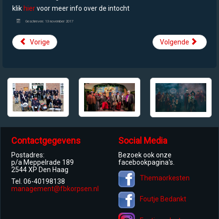
klik
hier
voor meer info over de intocht
Geschreven: 13 november 2017
Vorige
Volgende
Contactgegevens
Social Media
Postadres:
Bezoek ook onze
p/a Meppelrade 189
facebookpagina's.
2544 XP Den Haag
Themaorkesten
Tel. 06-40198138
management@fbkorpsen.nl
Foutje Bedankt