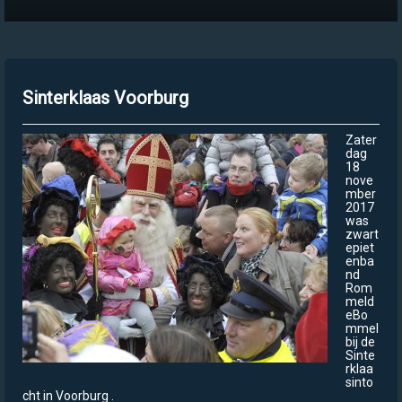
Sinterklaas Voorburg
Zater
dag
18
nove
mber
2017
was
zwart
epiet
enba
nd
Rom
meld
eBo
mmel
bij de
Sinte
rklaa
sinto
cht in Voorburg .