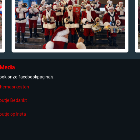
 Media
ook onze facebookpagina's.
hemaorkesten
outje Bedankt
outje op Insta