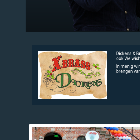
Dickens X Bra
ook We wish
In menig wi
brengen van