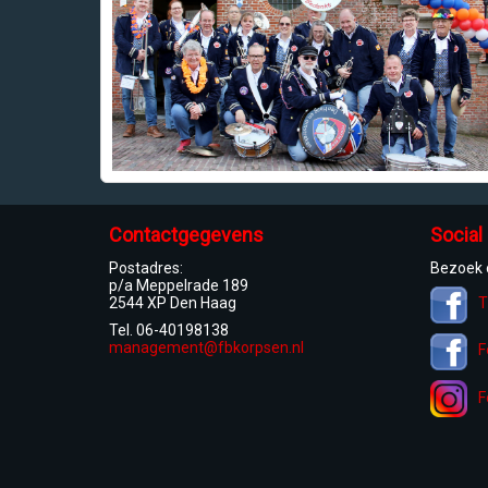
Contactgegevens
Social
Postadres:
Bezoek 
p/a Meppelrade 189
2544 XP Den Haag
T
Tel. 06-40198138
management@fbkorpsen.nl
F
F